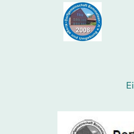
.Starts
E